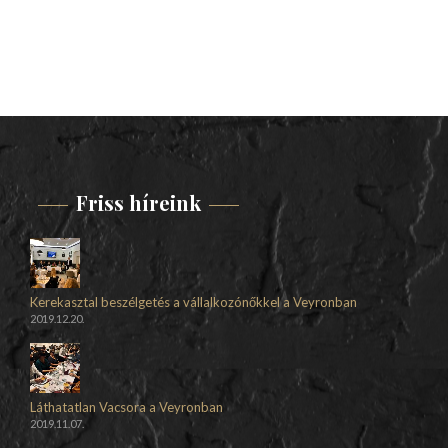
Friss híreink
Kerekasztal beszélgetés a vállalkozónőkkel a Veyronban
2019.12.20.
Láthatatlan Vacsora a Veyronban
2019.11.07.