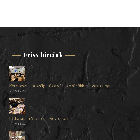
Friss híreink
Kerekasztal beszélgetés a vállalkozónőkkel a Veyronban
2019.12.20.
Láthatatlan Vacsora a Veyronban
2019.11.07.