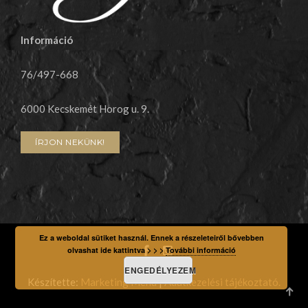
Információ
76/497-668
6000
Kecskemét Horog u. 9.
ÍRJON NEKÜNK!
Ez a weboldal sütiket használ. Ennek a részeleteiről bővebben
olvashat ide kattintva > > >
További információ
ENGEDÉLYEZEM
Készítette:
Marketing Menü
|
Adatkezelési tájékoztató.