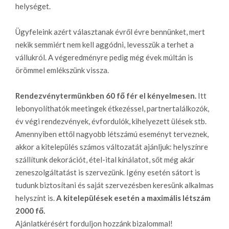
helységet.
Ügyfeleink azért választanak évről évre bennünket, mert
nekik semmiért nem kell aggódni, levesszük a terhet a
vállukról. A végeredményre pedig még évek múltán is
örömmel emlékszünk vissza.
Rendezvénytermünkben 60 fő fér el kényelmesen.
Itt
lebonyolíthatók meetingek étkezéssel, partnertalálkozók,
év végi rendezvények, évfordulók, kihelyezett ülések stb.
Amennyiben ettől nagyobb létszámú eseményt terveznek,
akkor a kitelepülés számos változatát ajánljuk: helyszínre
szállítunk dekorációt, étel-ital kínálatot, sőt még akár
zeneszolgáltatást is szervezünk. Igény esetén sátort is
tudunk biztosítani és saját szervezésben keresünk alkalmas
helyszínt is.
A kitelepülések esetén a maximális létszám
2000 fő.
Ajánlatkérésért forduljon hozzánk bizalommal!