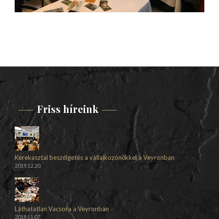
Friss híreink
Kerekasztal beszélgetés a vállalkozónőkkel a Veyronban
2019.12.20.
Láthatatlan Vacsora a Veyronban
2019.11.07.