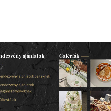
ndezvény ajánlatok
Galériák
endezvény ajánlatok cégeknek
endezvény ajánlatok
agánszemélyeknek
ültestálak