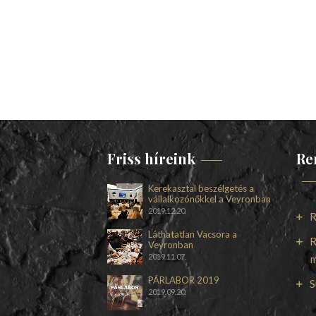
Friss híreink
Re
Kerekasztal beszélgetés a
vállalkozónőkkel a Veyronban
2019.12.20.
R
Láthatatlan Vacsora a
R
Veyronban
2019.11.07.
m
PÁRLABOR 2019
S
2019.09.20.