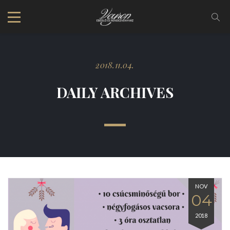
2018.11.04.
DAILY ARCHIVES
NOV
04
2018