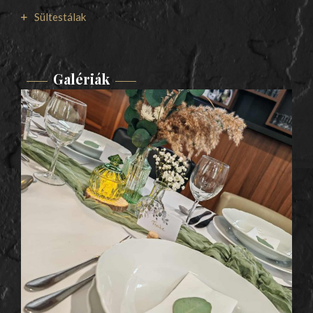
Sültestálak
Galériák