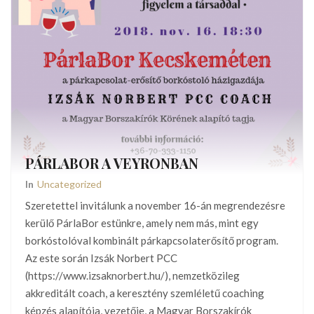
PÁRLABOR A VEYRONBAN
In
Uncategorized
Szeretettel invitálunk a november 16-án megrendezésre
kerülő PárlaBor estünkre, amely nem más, mint egy
borkóstolóval kombinált párkapcsolaterősítő program.
Az este során Izsák Norbert PCC
(https://www.izsaknorbert.hu/), nemzetközileg
akkreditált coach, a keresztény szemléletű coaching
képzés alapítója, vezetője, a Magyar Borszakírók