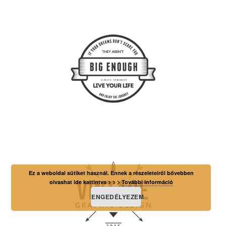
Ez a weboldal sütiket használ. Ennek a részeleteiről bővebben
olvashat ide kattintva > > >
További információ
ENGEDÉLYEZEM