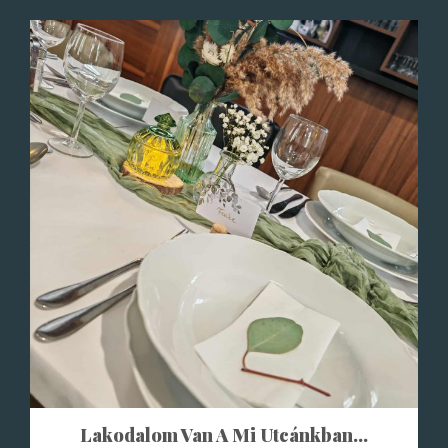
Lakodalom Van A Mi Utcánkban…