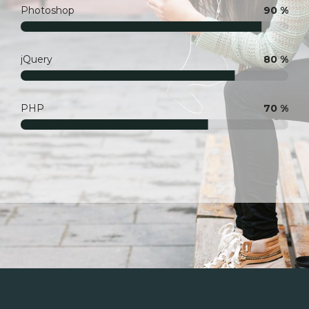
Photoshop
90 %
jQuery
80 %
PHP
70 %