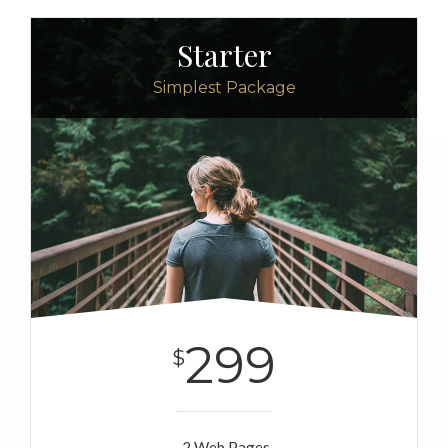
Starter
Simplest Package
299
$
2 Web Pages